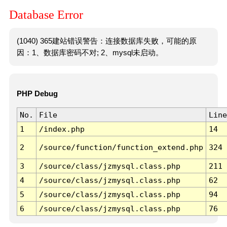
Database Error
(1040) 365建站错误警告：连接数据库失败，可能的原
因：1、数据库密码不对; 2、mysql未启动。
PHP Debug
No.
File
Line
1
/index.php
14
2
/source/function/function_extend.php
324
3
/source/class/jzmysql.class.php
211
4
/source/class/jzmysql.class.php
62
5
/source/class/jzmysql.class.php
94
6
/source/class/jzmysql.class.php
76