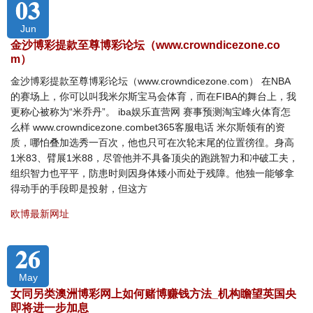
03
Jun
金沙博彩提款至尊博彩论坛（www.crowndicezone.co
m）
金沙博彩提款至尊博彩论坛（www.crowndicezone.com） 在NBA
的赛场上，你可以叫我米尔斯宝马会体育，而在FIBA的舞台上，我
更称心被称为“米乔丹”。 iba娱乐直营网 赛事预测淘宝峰火体育怎
么样 www.crowndicezone.combet365客服电话 米尔斯领有的资
质，哪怕叠加选秀一百次，他也只可在次轮末尾的位置徬徨。身高
1米83、臂展1米88，尽管他并不具备顶尖的跑跳智力和冲破工夫，
组织智力也平平，防患时则因身体矮小而处于残障。他独一能够拿
得动手的手段即是投射，但这方
欧博最新网址
26
May
女同另类澳洲博彩网上如何赌博赚钱方法_机构瞻望英国央
即将进一步加息