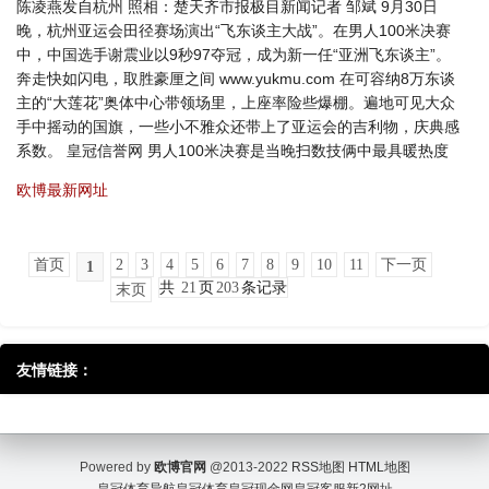
陈凌燕发自杭州 照相：楚天齐市报极目新闻记者 邹斌 9月30日
晚，杭州亚运会田径赛场演出“飞东谈主大战”。在男人100米决赛
中，中国选手谢震业以9秒97夺冠，成为新一任“亚洲飞东谈主”。
奔走快如闪电，取胜豪厘之间 www.yukmu.com 在可容纳8万东谈
主的“大莲花”奥体中心带领场里，上座率险些爆棚。遍地可见大众
手中摇动的国旗，一些小不雅众还带上了亚运会的吉利物，庆典感
系数。 皇冠信誉网 男人100米决赛是当晚扫数技俩中最具暖热度
欧博最新网址
首页
2
3
4
5
6
7
8
9
10
11
下一页
1
共
21
页
203
条记录
末页
友情链接：
Powered by
欧博官网
@2013-2022
RSS地图
HTML地图