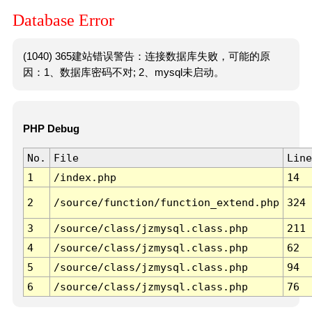
Database Error
(1040) 365建站错误警告：连接数据库失败，可能的原
因：1、数据库密码不对; 2、mysql未启动。
PHP Debug
No.
File
Line
1
/index.php
14
2
/source/function/function_extend.php
324
3
/source/class/jzmysql.class.php
211
4
/source/class/jzmysql.class.php
62
5
/source/class/jzmysql.class.php
94
6
/source/class/jzmysql.class.php
76