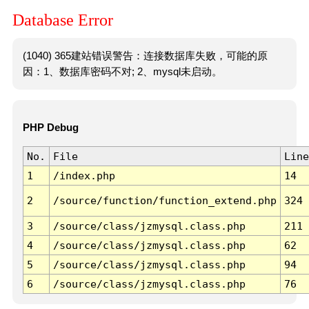
Database Error
(1040) 365建站错误警告：连接数据库失败，可能的原
因：1、数据库密码不对; 2、mysql未启动。
PHP Debug
No.
File
Line
1
/index.php
14
2
/source/function/function_extend.php
324
3
/source/class/jzmysql.class.php
211
4
/source/class/jzmysql.class.php
62
5
/source/class/jzmysql.class.php
94
6
/source/class/jzmysql.class.php
76