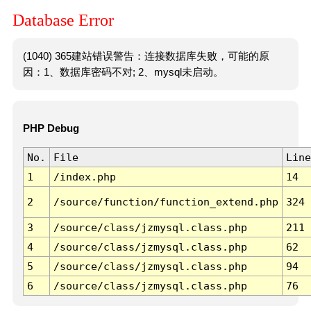
Database Error
(1040) 365建站错误警告：连接数据库失败，可能的原
因：1、数据库密码不对; 2、mysql未启动。
PHP Debug
No.
File
Line
1
/index.php
14
2
/source/function/function_extend.php
324
3
/source/class/jzmysql.class.php
211
4
/source/class/jzmysql.class.php
62
5
/source/class/jzmysql.class.php
94
6
/source/class/jzmysql.class.php
76