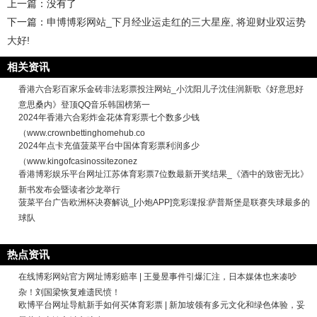
上一篇：没有了
下一篇：
申博博彩网站_下月经业运走红的三大星座, 将迎财业双运势
大好!
相关资讯
香港六合彩百家乐金砖非法彩票投注网站_小沈阳儿子沈佳润新歌《好意思好
意思桑内》登顶QQ音乐韩国榜第一
2024年香港六合彩炸金花体育彩票七个数多少钱
（www.crownbettinghomehub.co
2024年点卡充值菠菜平台中国体育彩票利润多少
（www.kingofcasinossitezonez
香港博彩娱乐平台网址江苏体育彩票7位数最新开奖结果_《酒中的致密无比》
新书发布会暨读者沙龙举行
菠菜平台广告欧洲杯决赛解说_[小炮APP]竞彩谍报:萨普斯堡是联赛失球最多的
球队
热点资讯
在线博彩网站官方网址博彩赔率 | 王曼昱事件引爆汇注，日本媒体也来凑吵
杂！刘国梁恢复难遗民愤！
欧博平台网址导航新手如何买体育彩票 | 新加坡领有多元文化和绿色体验，妥