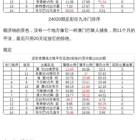
24020期足彩任九冷门排序
额济纳的景色，没有一个地方像它一样澳门巴黎人捕鱼，用11个月的
平淡，最后只用20天绽放它的惊艳。
规定