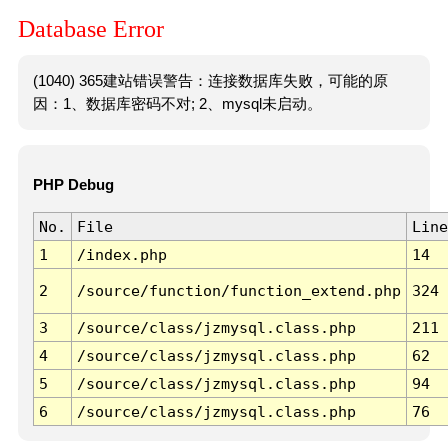
Database Error
(1040) 365建站错误警告：连接数据库失败，可能的原
因：1、数据库密码不对; 2、mysql未启动。
PHP Debug
No.
File
Line
1
/index.php
14
2
/source/function/function_extend.php
324
3
/source/class/jzmysql.class.php
211
4
/source/class/jzmysql.class.php
62
5
/source/class/jzmysql.class.php
94
6
/source/class/jzmysql.class.php
76