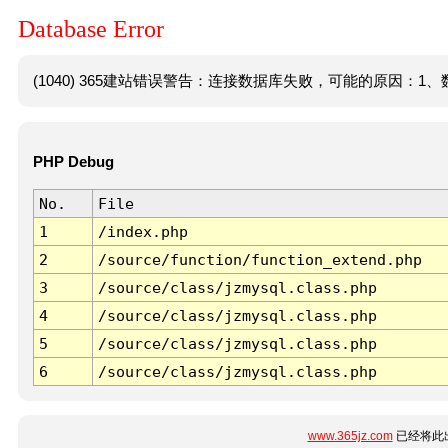
Database Error
(1040) 365建站错误警告：连接数据库失败，可能的原因：1、数
PHP Debug
No.
File
1
/index.php
2
/source/function/function_extend.php
3
/source/class/jzmysql.class.php
4
/source/class/jzmysql.class.php
5
/source/class/jzmysql.class.php
6
/source/class/jzmysql.class.php
www.365jz.com
已经将此