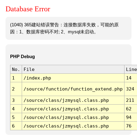
Database Error
(1040) 365建站错误警告：连接数据库失败，可能的原
因：1、数据库密码不对; 2、mysql未启动。
PHP Debug
No.
File
Line
1
/index.php
14
2
/source/function/function_extend.php
324
3
/source/class/jzmysql.class.php
211
4
/source/class/jzmysql.class.php
62
5
/source/class/jzmysql.class.php
94
6
/source/class/jzmysql.class.php
76