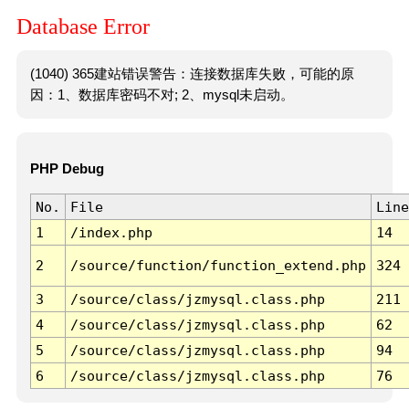
Database Error
(1040) 365建站错误警告：连接数据库失败，可能的原
因：1、数据库密码不对; 2、mysql未启动。
PHP Debug
No.
File
Line
1
/index.php
14
2
/source/function/function_extend.php
324
3
/source/class/jzmysql.class.php
211
4
/source/class/jzmysql.class.php
62
5
/source/class/jzmysql.class.php
94
6
/source/class/jzmysql.class.php
76