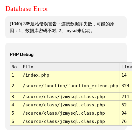
Database Error
(1040) 365建站错误警告：连接数据库失败，可能的原
因：1、数据库密码不对; 2、mysql未启动。
PHP Debug
No.
File
Line
1
/index.php
14
2
/source/function/function_extend.php
324
3
/source/class/jzmysql.class.php
211
4
/source/class/jzmysql.class.php
62
5
/source/class/jzmysql.class.php
94
6
/source/class/jzmysql.class.php
76