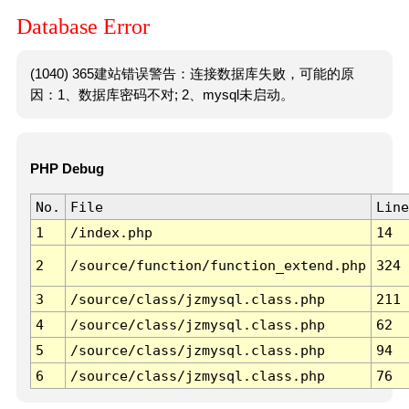
Database Error
(1040) 365建站错误警告：连接数据库失败，可能的原
因：1、数据库密码不对; 2、mysql未启动。
PHP Debug
No.
File
Line
1
/index.php
14
2
/source/function/function_extend.php
324
3
/source/class/jzmysql.class.php
211
4
/source/class/jzmysql.class.php
62
5
/source/class/jzmysql.class.php
94
6
/source/class/jzmysql.class.php
76