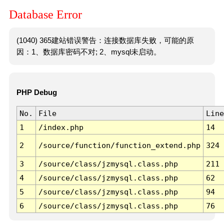
Database Error
(1040) 365建站错误警告：连接数据库失败，可能的原
因：1、数据库密码不对; 2、mysql未启动。
PHP Debug
No.
File
Line
1
/index.php
14
2
/source/function/function_extend.php
324
3
/source/class/jzmysql.class.php
211
4
/source/class/jzmysql.class.php
62
5
/source/class/jzmysql.class.php
94
6
/source/class/jzmysql.class.php
76