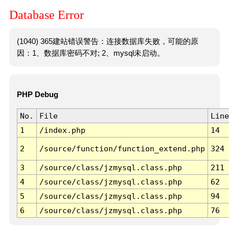
Database Error
(1040) 365建站错误警告：连接数据库失败，可能的原
因：1、数据库密码不对; 2、mysql未启动。
PHP Debug
No.
File
Line
1
/index.php
14
2
/source/function/function_extend.php
324
3
/source/class/jzmysql.class.php
211
4
/source/class/jzmysql.class.php
62
5
/source/class/jzmysql.class.php
94
6
/source/class/jzmysql.class.php
76