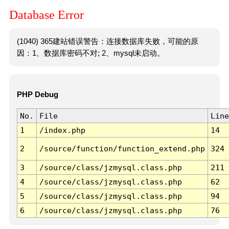
Database Error
(1040) 365建站错误警告：连接数据库失败，可能的原
因：1、数据库密码不对; 2、mysql未启动。
PHP Debug
No.
File
Line
1
/index.php
14
2
/source/function/function_extend.php
324
3
/source/class/jzmysql.class.php
211
4
/source/class/jzmysql.class.php
62
5
/source/class/jzmysql.class.php
94
6
/source/class/jzmysql.class.php
76