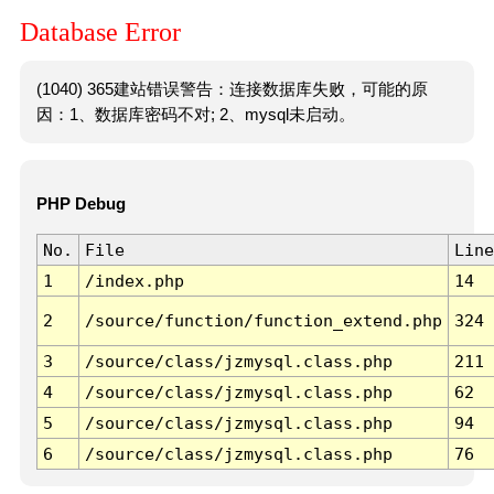
Database Error
(1040) 365建站错误警告：连接数据库失败，可能的原
因：1、数据库密码不对; 2、mysql未启动。
PHP Debug
No.
File
Line
1
/index.php
14
2
/source/function/function_extend.php
324
3
/source/class/jzmysql.class.php
211
4
/source/class/jzmysql.class.php
62
5
/source/class/jzmysql.class.php
94
6
/source/class/jzmysql.class.php
76