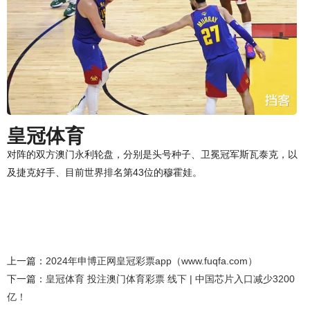
皇冠体育
对阵的双方澳门永利轮盘，分别是头号种子、卫冕冠军斯瓦泰克，以
及捷克好手、目前世界排名第43位的穆霍娃。
上一篇：
2024年申博正网皇冠彩票app（www.fuqfa.com）
下一篇：
皇冠体育 投注澳门体育彩票 线下 | 中国芯片入口减少3200
亿！