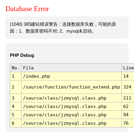
Database Error
(1040) 365建站错误警告：连接数据库失败，可能的原
因：1、数据库密码不对; 2、mysql未启动。
PHP Debug
No.
File
Line
1
/index.php
14
2
/source/function/function_extend.php
324
3
/source/class/jzmysql.class.php
211
4
/source/class/jzmysql.class.php
62
5
/source/class/jzmysql.class.php
94
6
/source/class/jzmysql.class.php
76