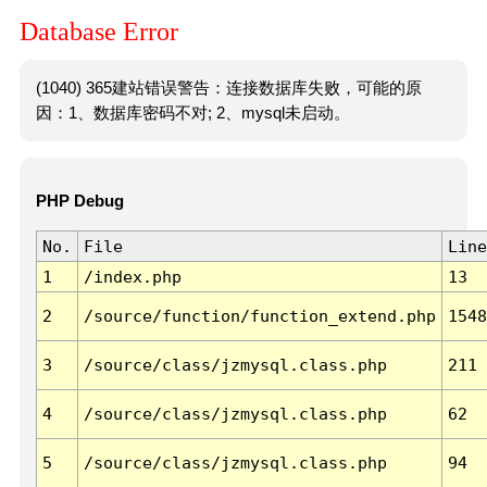
Database Error
(1040) 365建站错误警告：连接数据库失败，可能的原
因：1、数据库密码不对; 2、mysql未启动。
PHP Debug
No.
File
Line
1
/index.php
13
2
/source/function/function_extend.php
1548
3
/source/class/jzmysql.class.php
211
4
/source/class/jzmysql.class.php
62
5
/source/class/jzmysql.class.php
94