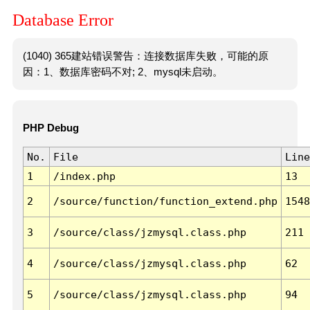
Database Error
(1040) 365建站错误警告：连接数据库失败，可能的原
因：1、数据库密码不对; 2、mysql未启动。
PHP Debug
No.
File
Line
1
/index.php
13
2
/source/function/function_extend.php
1548
3
/source/class/jzmysql.class.php
211
4
/source/class/jzmysql.class.php
62
5
/source/class/jzmysql.class.php
94